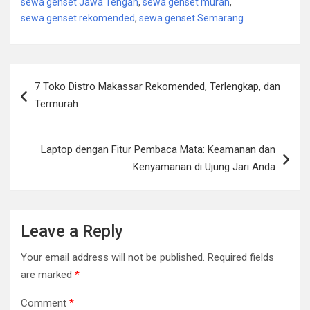
sewa genset Jawa Tengah
,
sewa genset murah
,
sewa genset rekomended
,
sewa genset Semarang
Post
7 Toko Distro Makassar Rekomended, Terlengkap, dan
navigation
Termurah
Laptop dengan Fitur Pembaca Mata: Keamanan dan
Kenyamanan di Ujung Jari Anda
Leave a Reply
Your email address will not be published.
Required fields
are marked
*
Comment
*