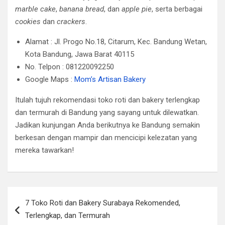
marble cake
,
banana bread
, dan
apple pie
, serta berbagai
cookies
dan
crackers
.
Alamat : Jl. Progo No.18, Citarum, Kec. Bandung Wetan,
Kota Bandung, Jawa Barat 40115
No. Telpon : 081220092250
Google Maps :
Mom’s Artisan Bakery
Itulah tujuh rekomendasi toko roti dan bakery terlengkap
dan termurah di Bandung yang sayang untuk dilewatkan.
Jadikan kunjungan Anda berikutnya ke Bandung semakin
berkesan dengan mampir dan mencicipi kelezatan yang
mereka tawarkan!
Post
7 Toko Roti dan Bakery Surabaya Rekomended,
navigation
Terlengkap, dan Termurah