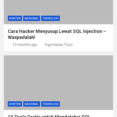
KONTEN
NASIONAL
TEKNOLOGI
Cara Hacker Menyusup Lewat SQL Injection –
Waspadalah!
12 months ago
Figa Harian Trust
KONTEN
NASIONAL
TEKNOLOGI
10 Tools Gratis untuk Mendeteksi SQL