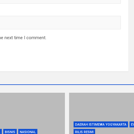
he next time I comment.
DAERAH ISTIMEWA YOGYAKARTA
E
L
BISNIS
NASIONAL
RILIS RESMI