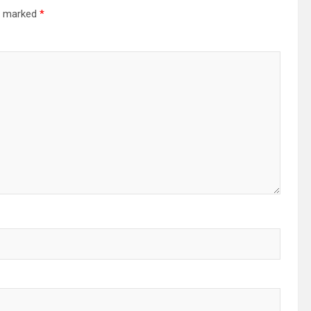
re marked
*