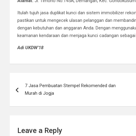
Alamat:
Jl. Timoho No.145A, Demangan, Kec. Gondokusuma
Itulah tujuh jasa duplikat kunci dan sistem immobilizer rek
pastikan untuk mengecek ulasan pelanggan dan membandin
dengan kebutuhan dan anggaran Anda. Dengan menggunakan 
keamanan kendaraan dan menjaga kunci cadangan sebagai anti
Adi UKDW’18
Post
7 Jasa Pembuatan Stempel Rekomended dan
navigation
Murah di Jogja
Leave a Reply