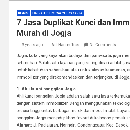
BISNIS
DAERAH ISTIMEWA YOGYAKARTA
7 Jasa Duplikat Kunci dan Im
Murah di Jogja
3 years ago
Adi Harian Trust
No Comments
Jogja, kota yang kaya akan budaya dan pariwisata, juga m
sehari-hari. Salah satu layanan yang sering dicari adalah j
untuk kebutuhan sehari-hari atau untuk alasan keamanan, ar
immobilizer yang direkomendasikan dan terjangkau di Jogja
1. Ahli kunci panggilan Jogja
Ahli kunci panggilan Jogja adalah salah satu jasa terkemuka
dengan sistem immobilizer. Dengan menggunakan teknolog
presisi tinggi untuk berbagai merek dan model mobil. Laya
panggilan Jogja menjadi pilihan favorit di kalangan pemilik 
Alamat:
Jl. Padjajaran, Ngringin, Condongcatur, Kec. Depo