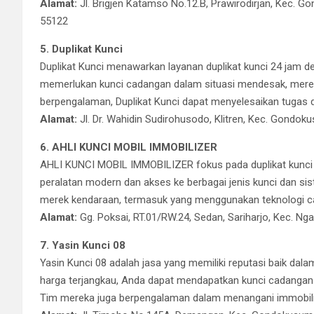
Alamat:
Jl. Brigjen Katamso No.12.B, Prawirodirjan, Kec. 
55122
5. Duplikat Kunci
Duplikat Kunci menawarkan layanan duplikat kunci 24 jam d
memerlukan kunci cadangan dalam situasi mendesak, merek
berpengalaman, Duplikat Kunci dapat menyelesaikan tugas 
Alamat:
Jl. Dr. Wahidin Sudirohusodo, Klitren, Kec. Gondo
6. AHLI KUNCI MOBIL IMMOBILIZER
AHLI KUNCI MOBIL IMMOBILIZER fokus pada duplikat kunci 
peralatan modern dan akses ke berbagai jenis kunci dan 
merek kendaraan, termasuk yang menggunakan teknologi ca
Alamat:
Gg. Poksai, RT.01/RW.24, Sedan, Sariharjo, Kec. N
7. Yasin Kunci 08
Yasin Kunci 08 adalah jasa yang memiliki reputasi baik dal
harga terjangkau, Anda dapat mendapatkan kunci cadangan b
Tim mereka juga berpengalaman dalam menangani immobiliz