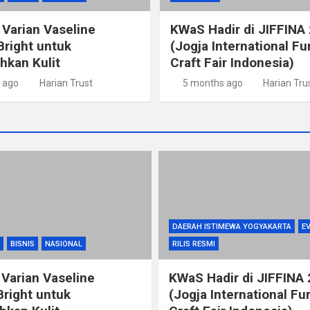
 Varian Vaseline
KWaS Hadir di JIFFINA
Bright untuk
(Jogja International Fu
kan Kulit
Craft Fair Indonesia)
 ago
Harian Trust
5 months ago
Harian Tru
DAERAH ISTIMEWA YOGYAKARTA
E
BISNIS
NASIONAL
RILIS RESMI
 Varian Vaseline
KWaS Hadir di JIFFINA
Bright untuk
(Jogja International Fu