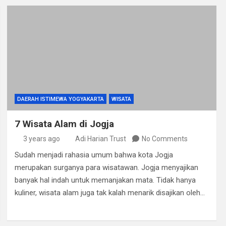
DAERAH ISTIMEWA YOGYAKARTA
WISATA
7 Wisata Alam di Jogja
3 years ago
Adi Harian Trust
No Comments
Sudah menjadi rahasia umum bahwa kota Jogja
merupakan surganya para wisatawan. Jogja menyajikan
banyak hal indah untuk memanjakan mata. Tidak hanya
kuliner, wisata alam juga tak kalah menarik disajikan oleh…