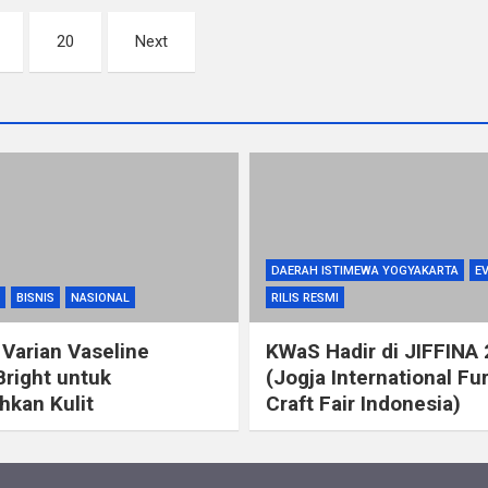
20
Next
DAERAH ISTIMEWA YOGYAKARTA
E
BISNIS
NASIONAL
RILIS RESMI
 Varian Vaseline
KWaS Hadir di JIFFINA
Bright untuk
(Jogja International Fu
kan Kulit
Craft Fair Indonesia)