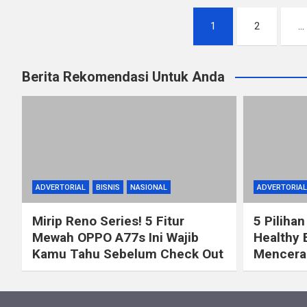
Posts
1
2
…
pagination
Berita Rekomendasi Untuk Anda
ADVERTORIAL
BISNIS
NASIONAL
ADVERTORIAL
Mirip Reno Series! 5 Fitur
5 Pilihan
Mewah OPPO A77s Ini Wajib
Healthy 
Kamu Tahu Sebelum Check Out
Mencerah