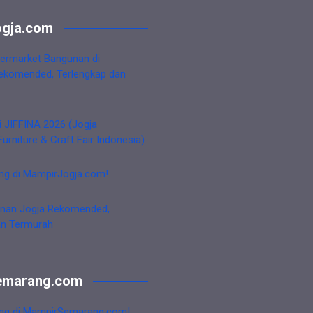
gja.com
ermarket Bangunan di
ekomended, Terlengkap dan
i JIFFINA 2026 (Jogja
Furniture & Craft Fair Indonesia)
ng di MampirJogja.com!
nan Jogja Rekomended,
an Termurah
emarang.com
ng di MampirSemarang.com!