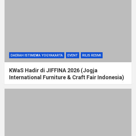
DAERAH ISTIMEWA YOGYAKARTA
EVENT
RILIS RESMI
KWaS Hadir di JIFFINA 2026 (Jogja
International Furniture & Craft Fair Indonesia)