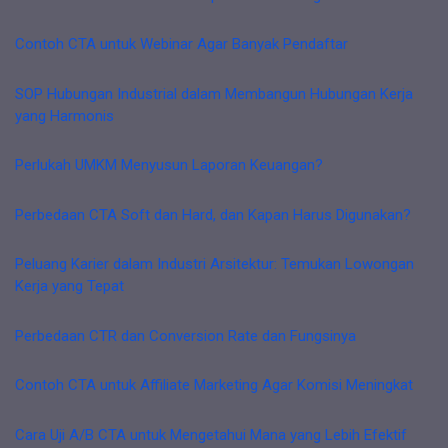
Contoh CTA untuk Webinar Agar Banyak Pendaftar
SOP Hubungan Industrial dalam Membangun Hubungan Kerja
yang Harmonis
Perlukah UMKM Menyusun Laporan Keuangan?
Perbedaan CTA Soft dan Hard, dan Kapan Harus Digunakan?
Peluang Karier dalam Industri Arsitektur: Temukan Lowongan
Kerja yang Tepat
Perbedaan CTR dan Conversion Rate dan Fungsinya
Contoh CTA untuk Affiliate Marketing Agar Komisi Meningkat
Cara Uji A/B CTA untuk Mengetahui Mana yang Lebih Efektif