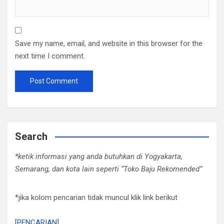
Save my name, email, and website in this browser for the
next time I comment.
Search
*ketik informasi yang anda butuhkan di Yogyakarta,
Semarang, dan kota lain seperti “Toko Baju Rekomended”
*jika kolom pencarian tidak muncul klik link berikut
[PENCARIAN]