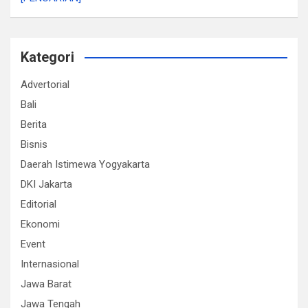
Kategori
Advertorial
Bali
Berita
Bisnis
Daerah Istimewa Yogyakarta
DKI Jakarta
Editorial
Ekonomi
Event
Internasional
Jawa Barat
Jawa Tengah