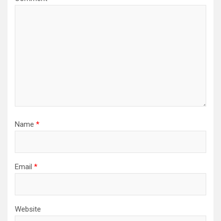
Name
*
Email
*
Website