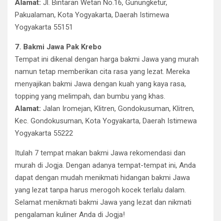
Alamat:
Jl. Bintaran Wetan No.16, Gunungketur,
Pakualaman, Kota Yogyakarta, Daerah Istimewa
Yogyakarta 55151
7. Bakmi Jawa Pak Krebo
Tempat ini dikenal dengan harga bakmi Jawa yang murah
namun tetap memberikan cita rasa yang lezat. Mereka
menyajikan bakmi Jawa dengan kuah yang kaya rasa,
topping yang melimpah, dan bumbu yang khas.
Alamat:
Jalan Iromejan, Klitren, Gondokusuman, Klitren,
Kec. Gondokusuman, Kota Yogyakarta, Daerah Istimewa
Yogyakarta 55222
Itulah 7 tempat makan bakmi Jawa rekomendasi dan
murah di Jogja. Dengan adanya tempat-tempat ini, Anda
dapat dengan mudah menikmati hidangan bakmi Jawa
yang lezat tanpa harus merogoh kocek terlalu dalam.
Selamat menikmati bakmi Jawa yang lezat dan nikmati
pengalaman kuliner Anda di Jogja!