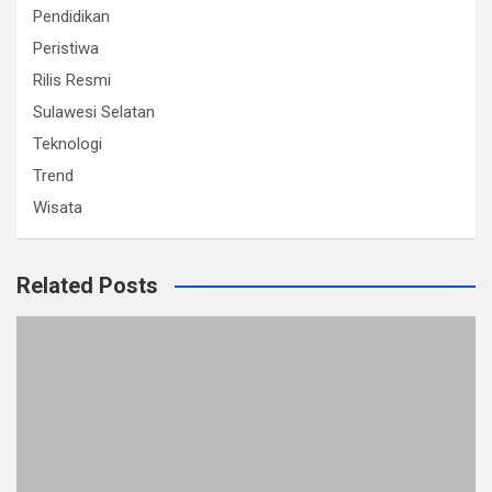
Pendidikan
Peristiwa
Rilis Resmi
Sulawesi Selatan
Teknologi
Trend
Wisata
Related Posts