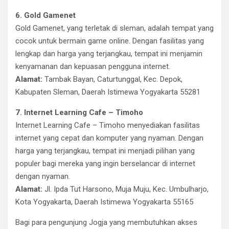
6. Gold Gamenet
Gold Gamenet, yang terletak di sleman, adalah tempat yang
cocok untuk bermain game online. Dengan fasilitas yang
lengkap dan harga yang terjangkau, tempat ini menjamin
kenyamanan dan kepuasan pengguna internet.
Alamat:
Tambak Bayan, Caturtunggal, Kec. Depok,
Kabupaten Sleman, Daerah Istimewa Yogyakarta 55281
7. Internet Learning Cafe – Timoho
Internet Learning Cafe – Timoho menyediakan fasilitas
internet yang cepat dan komputer yang nyaman. Dengan
harga yang terjangkau, tempat ini menjadi pilihan yang
populer bagi mereka yang ingin berselancar di internet
dengan nyaman.
Alamat:
Jl. Ipda Tut Harsono, Muja Muju, Kec. Umbulharjo,
Kota Yogyakarta, Daerah Istimewa Yogyakarta 55165
Bagi para pengunjung Jogja yang membutuhkan akses