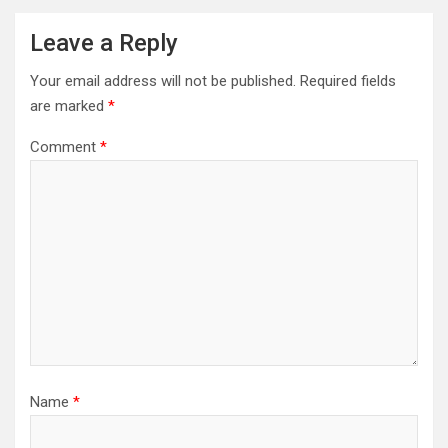
Leave a Reply
Your email address will not be published.
Required fields
are marked
*
Comment
*
Name
*