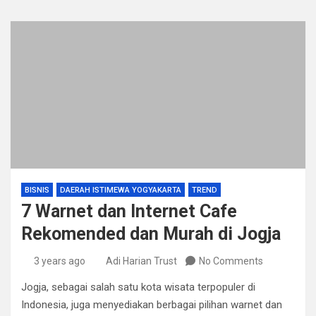
BISNIS
DAERAH ISTIMEWA YOGYAKARTA
TREND
7 Warnet dan Internet Cafe
Rekomended dan Murah di Jogja
3 years ago
Adi Harian Trust
No Comments
Jogja, sebagai salah satu kota wisata terpopuler di
Indonesia, juga menyediakan berbagai pilihan warnet dan