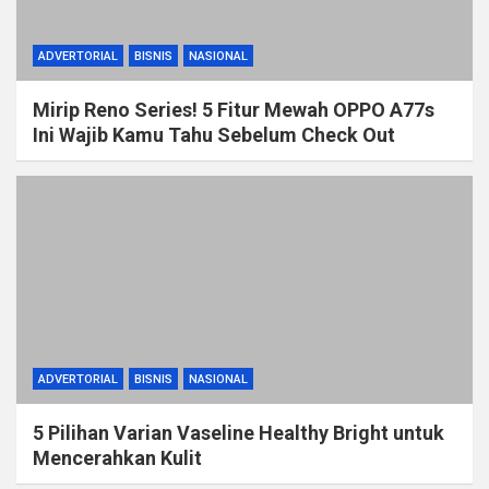
ADVERTORIAL
BISNIS
NASIONAL
Mirip Reno Series! 5 Fitur Mewah OPPO A77s
Ini Wajib Kamu Tahu Sebelum Check Out
ADVERTORIAL
BISNIS
NASIONAL
5 Pilihan Varian Vaseline Healthy Bright untuk
Mencerahkan Kulit