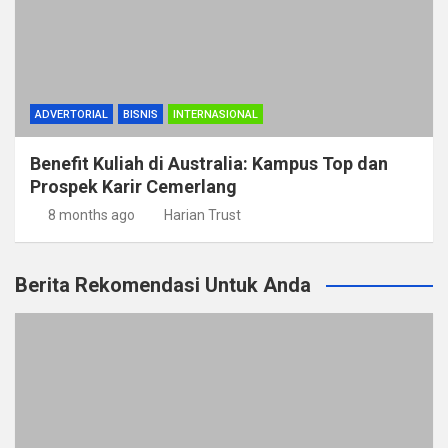
ADVERTORIAL
BISNIS
INTERNASIONAL
Benefit Kuliah di Australia: Kampus Top dan
Prospek Karir Cemerlang
8 months ago
Harian Trust
Berita Rekomendasi Untuk Anda