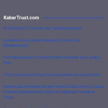
KabarTrust.com
Ini Penyebab CTR Rendah dan Cara Mengatasinya
Kesalahan Umum dalam Membuat CTA dan Cara
Menghindarinya
Cara Menempatkan CTA yang Efektif di Website dan Landing
Page
5 Fitur Samsung A07 yang Pas untuk Kebutuhan Dasar Harian
Membangun Pendidikan Karakter Berbasis Nilai Universal: Upaya
Strategis Mengatasi Krisis Moral di Lingkungan Pendidikan
Tinggi