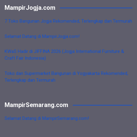
MampirJogja.com
7 Toko Bangunan Jogja Rekomended, Terlengkap dan Termurah
Selamat Datang di MampirJogja.com!
KWaS Hadir di JIFFINA 2026 (Jogja International Furniture &
Craft Fair Indonesia)
Toko dan Supermarket Bangunan di Yogyakarta Rekomended,
Terlengkap dan Termurah
MampirSemarang.com
Selamat Datang di MampirSemarang.com!