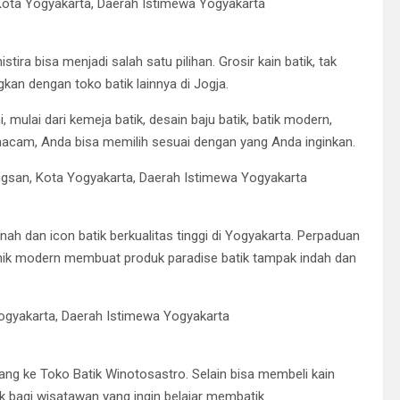
Kota Yogyakarta, Daerah Istimewa Yogyakarta
ira bisa menjadi salah satu pilihan. Grosir kain batik, tak
ngkan dengan toko batik lainnya di Jogja.
, mulai dari kemeja batik, desain baju batik, batik modern,
macam, Anda bisa memilih sesuai dengan yang Anda inginkan.
gsan, Kota Yogyakarta, Daerah Istimewa Yogyakarta
nah dan icon batik berkualitas tinggi di Yogyakarta. Perpaduan
 etnik modern membuat produk paradise batik tampak indah dan
Yogyakarta, Daerah Istimewa Yogyakarta
atang ke Toko Batik Winotosastro. Selain bisa membeli kain
k bagi wisatawan yang ingin belajar membatik.