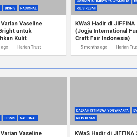
DAERAH ISTIMEWA YOGYAKARTA
E
L
BISNIS
NASIONAL
RILIS RESMI
 Varian Vaseline
KWaS Hadir di JIFFINA
Bright untuk
(Jogja International Fu
kan Kulit
Craft Fair Indonesia)
 ago
Harian Trust
5 months ago
Harian Tru
DAERAH ISTIMEWA YOGYAKARTA
E
BISNIS
NASIONAL
RILIS RESMI
 Varian Vaseline
KWaS Hadir di JIFFINA