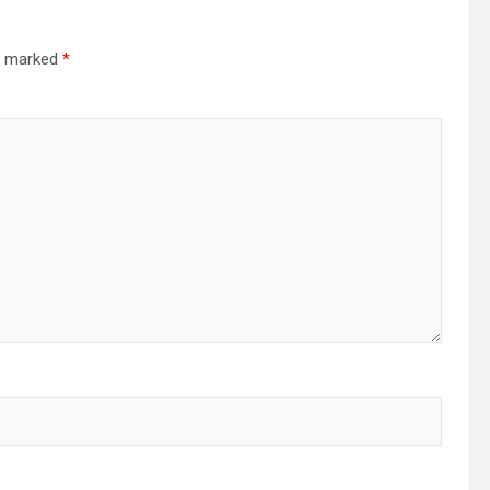
re marked
*