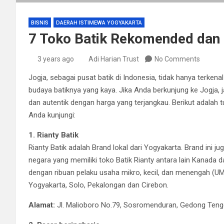
BISNIS
DAERAH ISTIMEWA YOGYAKARTA
7 Toko Batik Rekomended dan 
3 years ago
Adi Harian Trust
No Comments
Jogja, sebagai pusat batik di Indonesia, tidak hanya terken
budaya batiknya yang kaya. Jika Anda berkunjung ke Jogja,
dan autentik dengan harga yang terjangkau. Berikut adalah 
Anda kunjungi:
1. Rianty Batik
Rianty Batik adalah Brand lokal dari Yogyakarta. Brand ini j
negara yang memiliki toko Batik Rianty antara lain Kanada da
dengan ribuan pelaku usaha mikro, kecil, dan menengah (UMK
Yogyakarta, Solo, Pekalongan dan Cirebon.
Alamat:
Jl. Malioboro No.79, Sosromenduran, Gedong Teng