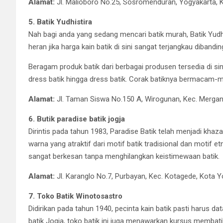
Alamat:
Jl. Malioboro No.25, Sosromenduran, Yogyakarta, 
5. Batik Yudhistira
Nah bagi anda yang sedang mencari batik murah, Batik Yudhist
heran jika harga kain batik di sini sangat terjangkau dibandi
Beragam produk batik dari berbagai produsen tersedia di sini
dress batik hingga dress batik. Corak batiknya bermacam-
Alamat:
Jl. Taman Siswa No.150 A, Wirogunan, Kec. Mergan
6. Butik paradise batik jogja
Dirintis pada tahun 1983, Paradise Batik telah menjadi khaza
warna yang atraktif dari motif batik tradisional dan motif
sangat berkesan tanpa menghilangkan keistimewaan batik.
Alamat:
Jl. Karanglo No.7, Purbayan, Kec. Kotagede, Kota 
7. Toko Batik Winotosastro
Didirikan pada tahun 1940, pecinta kain batik pasti harus d
batik Jogja, toko batik ini juga menawarkan kursus membati