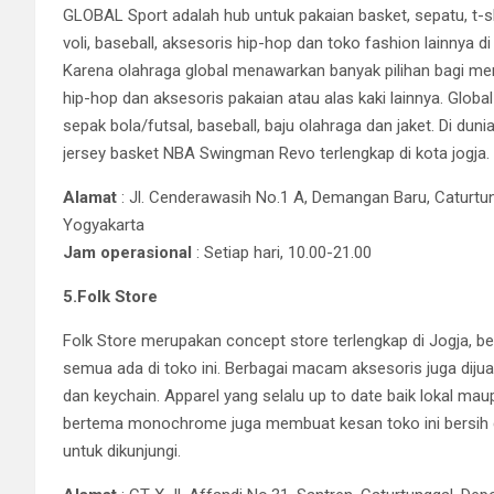
GLOBAL Sport adalah hub untuk pakaian basket, sepatu, t-shir
voli, baseball, aksesoris hip-hop dan toko fashion lainnya 
Karena olahraga global menawarkan banyak pilihan bagi merek
hip-hop dan aksesoris pakaian atau alas kaki lainnya. Globa
sepak bola/futsal, baseball, baju olahraga dan jaket. Di duni
jersey basket NBA Swingman Revo terlengkap di kota jogja.
Alamat
: Jl. Cenderawasih No.1 A, Demangan Baru, Caturtu
Yogyakarta
Jam operasional
: Setiap hari, 10.00-21.00
5.Folk Store
Folk Store merupakan concept store terlengkap di Jogja, be
semua ada di toko ini. Berbagai macam aksesoris juga dijual 
dan keychain. Apparel yang selalu up to date baik lokal maupu
bertema monochrome juga membuat kesan toko ini bersih dan
untuk dikunjungi.