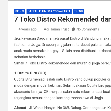
BISNIS
DAERAH ISTIMEWA YOGYAKARTA
TREND
7 Toko Distro Rekomended dan
4 years ago
Adi Harian Trust
No Comments
Jika kawasan Dago menjadi pusat Distro di Bandung, maka
fashion di Jogja. Di sepanjang jalan ini terdapat puluhan 
anak muda semakin bergaya. Selain area distribusi, terdapa
seharian berbelanja.
Simak 7 Toko Distro Rekomended dan murah di jogja berikut 
1.Outlite Biru (OB)
Outlite Biru menjadi salah satu Distro yang cukup populer di
muda dengan model kekinian. Selain pakaian Outlite biru ju
aksesoris lainnya. OB menjadi salah satu rekomendasi bua
terjangkau sesuai dengan kantong mahasiswa di Jogja.
Alamat
: Jl. Wahid Hasyim No.36B, Dabag, Condongcatur, 