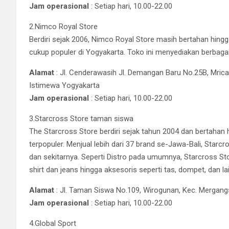
Jam operasional
: Setiap hari, 10.00-22.00
2.Nimco Royal Store
Berdiri sejak 2006, Nimco Royal Store masih bertahan hingg
cukup populer di Yogyakarta. Toko ini menyediakan berbagai i
Alamat
: Jl. Cenderawasih Jl. Demangan Baru No.25B, Mrica
Istimewa Yogyakarta
Jam operasional
: Setiap hari, 10.00-22.00
3.Starcross Store taman siswa
The Starcross Store berdiri sejak tahun 2004 dan bertahan 
terpopuler. Menjual lebih dari 37 brand se-Jawa-Bali, Starcr
dan sekitarnya. Seperti Distro pada umumnya, Starcross St
shirt dan jeans hingga aksesoris seperti tas, dompet, dan la
Alamat
: Jl. Taman Siswa No.109, Wirogunan, Kec. Mergang
Jam operasional
: Setiap hari, 10.00-22.00
4.Global Sport