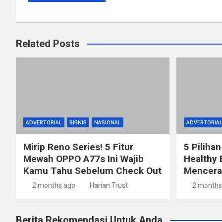
Related Posts
ADVERTORIAL
BISNIS
NASIONAL
ADVERTORIA
Mirip Reno Series! 5 Fitur
5 Pilihan
Mewah OPPO A77s Ini Wajib
Healthy 
Kamu Tahu Sebelum Check Out
Mencerah
2 months ago
Harian Trust
2 months
Berita Rekomendasi Untuk Anda