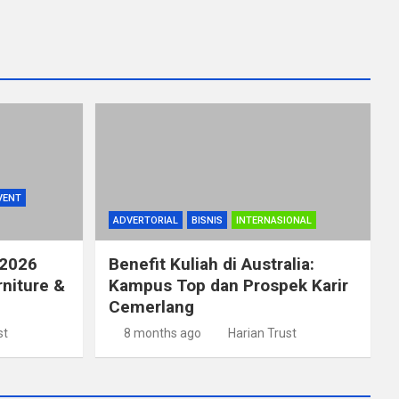
VENT
ADVERTORIAL
BISNIS
INTERNASIONAL
 2026
Benefit Kuliah di Australia:
rniture &
Kampus Top dan Prospek Karir
Cemerlang
st
8 months ago
Harian Trust