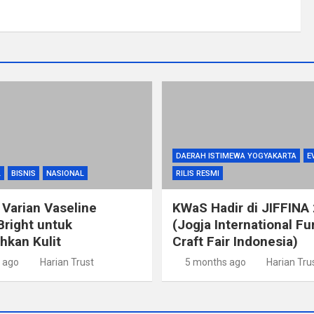
DAERAH ISTIMEWA YOGYAKARTA
E
L
BISNIS
NASIONAL
RILIS RESMI
 Varian Vaseline
KWaS Hadir di JIFFINA
Bright untuk
(Jogja International Fu
kan Kulit
Craft Fair Indonesia)
 ago
Harian Trust
5 months ago
Harian Tru