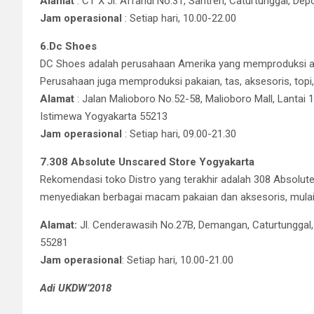
Alamat
: CT X Jl. Affandi No.31, Santren, Caturtunggal, De
Jam operasional
: Setiap hari, 10.00-22.00
6.Dc Shoes
DC Shoes adalah perusahaan Amerika yang memproduksi alas
Perusahaan juga memproduksi pakaian, tas, aksesoris, topi,
Alamat
: Jalan Malioboro No.52-58, Malioboro Mall, Lantai 
Istimewa Yogyakarta 55213
Jam operasional
: Setiap hari, 09.00-21.30
7.308 Absolute Unscared Store Yogyakarta
Rekomendasi toko Distro yang terakhir adalah 308 Absolute 
menyediakan berbagai macam pakaian dan aksesoris, mulai da
Alamat:
Jl. Cenderawasih No.27B, Demangan, Caturtunggal,
55281
Jam operasional
: Setiap hari, 10.00-21.00
Adi UKDW’2018