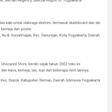
pok, Sleman Regency, Special Region of Yogyakarta
 kaki untuk olahraga ekstrim, termasuk skateboard dan ski.
 kemeja dan poster.
1, No.8, Suryatmajan, Kec. Danurejan, Kota Yogyakarta, Daerah
Unscared Store, berdiri sejak tahun 2002 toko ini
ri kaos, kemeja, tas, topi dan beberapa item lainnya.
 Kec. Depok, Kabupaten Sleman, Daerah Istimewa Yogyakarta