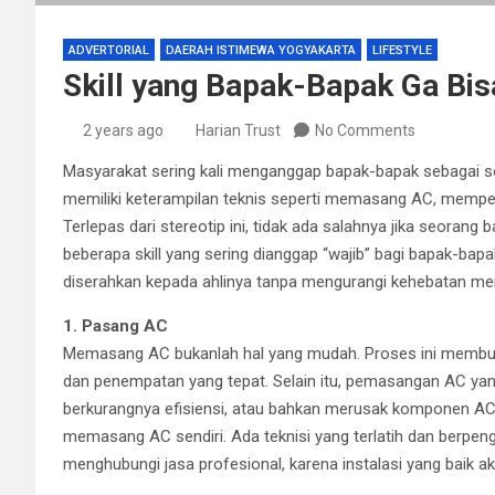
ADVERTORIAL
DAERAH ISTIMEWA YOGYAKARTA
LIFESTYLE
Skill yang Bapak-Bapak Ga Bis
2 years ago
Harian Trust
No Comments
Masyarakat sering kali menganggap bapak-bapak sebagai s
memiliki keterampilan teknis seperti memasang AC, memperb
Terlepas dari stereotip ini, tidak ada salahnya jika seorang b
beberapa skill yang sering dianggap “wajib” bagi bapak-bapa
diserahkan kepada ahlinya tanpa mengurangi kehebatan me
1. Pasang AC
Memasang AC bukanlah hal yang mudah. Proses ini membutu
dan penempatan yang tepat. Selain itu, pemasangan AC yan
berkurangnya efisiensi, atau bahkan merusak komponen AC i
memasang AC sendiri. Ada teknisi yang terlatih dan berpenga
menghubungi jasa profesional, karena instalasi yang baik 