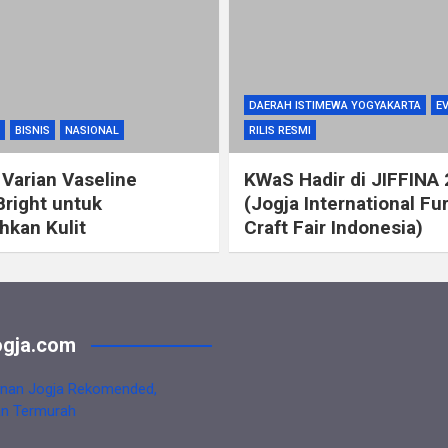
DAERAH ISTIMEWA YOGYAKARTA
E
BISNIS
NASIONAL
RILIS RESMI
 Varian Vaseline
KWaS Hadir di JIFFINA
Bright untuk
(Jogja International Fu
kan Kulit
Craft Fair Indonesia)
gja.com
nan Jogja Rekomended,
an Termurah