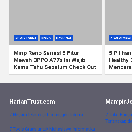
ADVERTORIAL
BISNIS
NASIONAL
ADVERTORIAL
Mirip Reno Series! 5 Fitur
5 Pilihan
Mewah OPPO A77s Ini Wajib
Healthy 
Kamu Tahu Sebelum Check Out
Mencerah
HarianTrust.com
MampirJo
7 Negara teknologi tercanggih di dunia
7 Toko Bangu
Terlengkap d
7 Tools Gratis untuk Mahasiswa Informatika