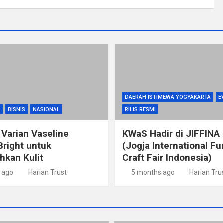
DAERAH ISTIMEWA YOGYAKARTA
E
L
BISNIS
NASIONAL
RILIS RESMI
 Varian Vaseline
KWaS Hadir di JIFFINA
Bright untuk
(Jogja International Fu
kan Kulit
Craft Fair Indonesia)
 ago
Harian Trust
5 months ago
Harian Tru