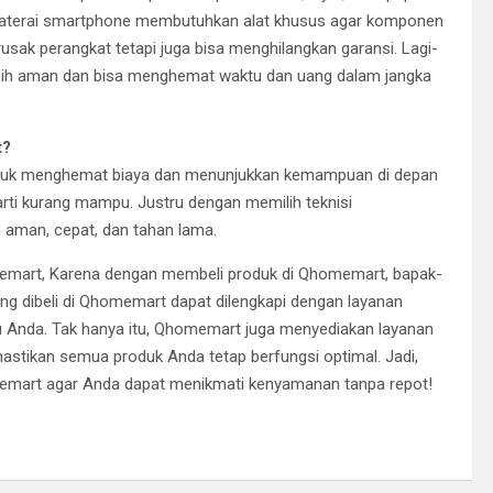
i baterai smartphone membutuhkan alat khusus agar komponen
rusak perangkat tetapi juga bisa menghilangkan garansi. Lagi-
 lebih aman dan bisa menghemat waktu dan uang dalam jangka
t?
ntuk menghemat biaya dan menunjukkan kemampuan di depan
rti kurang mampu. Justru dengan memilih teknisi
 aman, cepat, dan tahan lama.
memart, Karena dengan membeli produk di Qhomemart, bapak-
 yang dibeli di Qhomemart dapat dilengkapi dengan layanan
 Anda. Tak hanya itu, Qhomemart juga menyediakan layanan
stikan semua produk Anda tetap berfungsi optimal. Jadi,
memart agar Anda dapat menikmati kenyamanan tanpa repot!