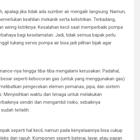
 apalagi jika tidak ada sumber air mengalir langsung. Namun,
merlukan keahlian mekanik serta kelistrikan. Terkadang,
an wiring listriknya. Kesalahan kecil saat memperbaiki pompa
rbahaya bagi keselamatan. Jadi, tidak semua bapak perlu
il tukang servis pompa air bisa jadi pilihan bijak agar
nance-nya hingga tiba-tiba mengalami kerusakan. Padahal,
 besar seperti kebocoran gas (untuk yang menggunakan gas)
ali melibatkan pengecekan elemen pemanas, pipa, dan sistem
. Menyisihkan waktu dan tenaga untuk melakukan
aikinya sendiri dan mengambil risiko, sebaiknya
sudah terlatih.
mpak seperti hal kecil, namun pada kenyataannya bisa cukup
pleks dan rapuh. Komponen seperti baterai, layar, atau papan