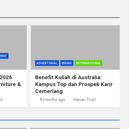
VENT
ADVERTORIAL
BISNIS
INTERNASIONAL
 2026
Benefit Kuliah di Australia:
rniture &
Kampus Top dan Prospek Karir
Cemerlang
st
8 months ago
Harian Trust