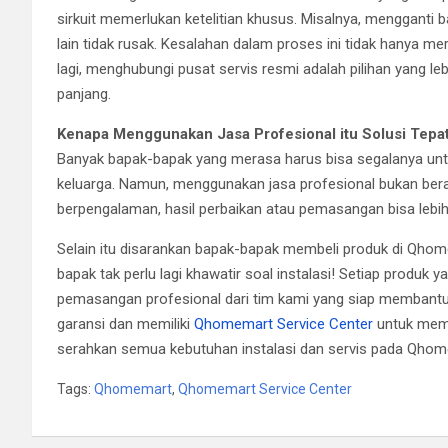
sirkuit memerlukan ketelitian khusus. Misalnya, menggant
lain tidak rusak. Kesalahan dalam proses ini tidak hanya me
lagi, menghubungi pusat servis resmi adalah pilihan yang
panjang.
Kenapa Menggunakan Jasa Profesional itu Solusi Tepa
Banyak bapak-bapak yang merasa harus bisa segalanya u
keluarga. Namun, menggunakan jasa profesional bukan bera
berpengalaman, hasil perbaikan atau pemasangan bisa lebih
Selain itu disarankan bapak-bapak membeli produk di Qho
bapak tak perlu lagi khawatir soal instalasi! Setiap produk
pemasangan profesional dari tim kami yang siap membantu
garansi dan memiliki
Qhomemart Service Center
untuk mema
serahkan semua kebutuhan instalasi dan servis pada Qho
Tags:
Qhomemart
,
Qhomemart Service Center