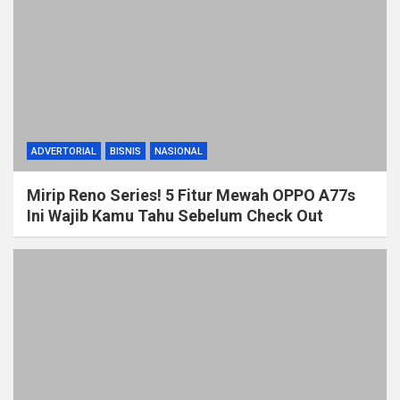
ADVERTORIAL
BISNIS
NASIONAL
Mirip Reno Series! 5 Fitur Mewah OPPO A77s
Ini Wajib Kamu Tahu Sebelum Check Out