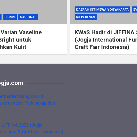
DAERAH ISTIMEWA YOGYAKARTA
E
BISNIS
NASIONAL
RILIS RESMI
 Varian Vaseline
KWaS Hadir di JIFFINA
Bright untuk
(Jogja International Fu
kan Kulit
Craft Fair Indonesia)
gja.com
ermarket Bangunan di
ekomended, Terlengkap dan
i JIFFINA 2026 (Jogja
Furniture & Craft Fair Indonesia)