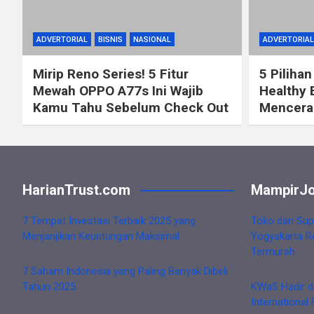
ADVERTORIAL
BISNIS
NASIONAL
ADVERTORIAL
Mirip Reno Series! 5 Fitur
5 Pilihan
Mewah OPPO A77s Ini Wajib
Healthy 
Kamu Tahu Sebelum Check Out
Mencerah
HarianTrust.com
MampirJo
7 Tempat Investasi Terbaik 2025 yang
Toko dan Sup
Menjanjikan Keuntungan Maksimal
Yogyakarta R
Termurah
7 Saham Indonesia yang Paling Banyak Dibeli
Tahun 2025
KWaS Hadir d
International 