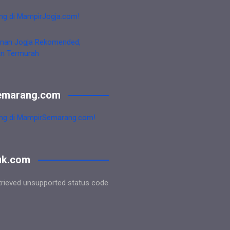
ng di MampirJogja.com!
nan Jogja Rekomended,
an Termurah
emarang.com
ng di MampirSemarang.com!
uk.com
trieved unsupported status code