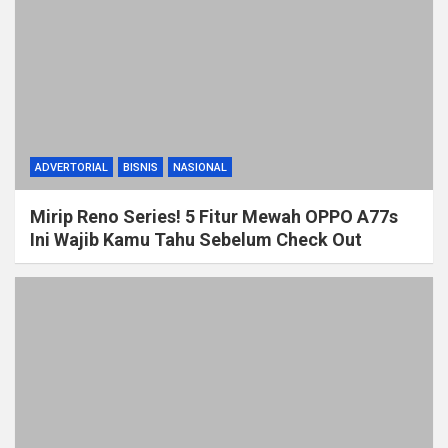
ADVERTORIAL
BISNIS
NASIONAL
Mirip Reno Series! 5 Fitur Mewah OPPO A77s
Ini Wajib Kamu Tahu Sebelum Check Out