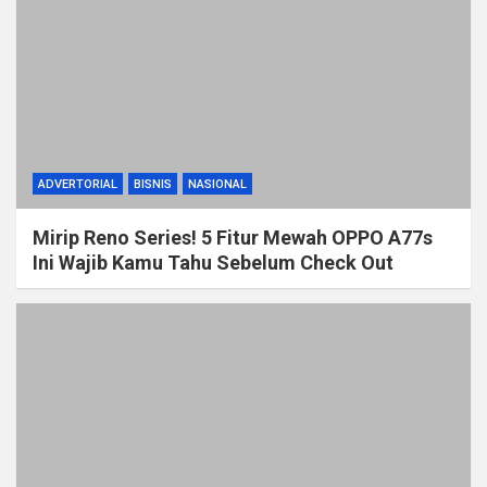
ADVERTORIAL
BISNIS
NASIONAL
Mirip Reno Series! 5 Fitur Mewah OPPO A77s
Ini Wajib Kamu Tahu Sebelum Check Out