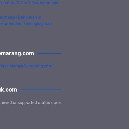
Furniture & Craft Fair Indonesia)
ermarket Bangunan di
ekomended, Terlengkap dan
emarang.com
ng di MampirSemarang.com!
uk.com
trieved unsupported status code