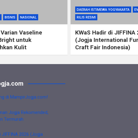
DAERAH ISTIMEWA YOGYAKARTA
E
BISNIS
NASIONAL
RILIS RESMI
 Varian Vaseline
KWaS Hadir di JIFFINA
Bright untuk
(Jogja International Fu
kan Kulit
Craft Fair Indonesia)
gja.com
ng di MampirJogja.com!
nan Jogja Rekomended,
an Termurah
i JIFFINA 2026 (Jogja