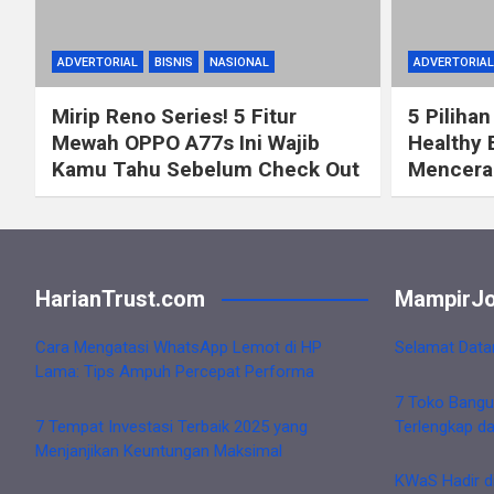
ADVERTORIAL
BISNIS
NASIONAL
ADVERTORIAL
Mirip Reno Series! 5 Fitur
5 Pilihan
Mewah OPPO A77s Ini Wajib
Healthy 
Kamu Tahu Sebelum Check Out
Mencerah
HarianTrust.com
MampirJo
Cara Mengatasi WhatsApp Lemot di HP
Selamat Data
Lama: Tips Ampuh Percepat Performa
7 Toko Bangu
7 Tempat Investasi Terbaik 2025 yang
Terlengkap d
Menjanjikan Keuntungan Maksimal
KWaS Hadir d