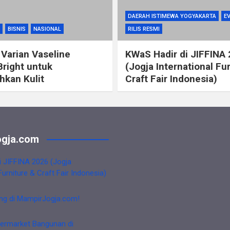
DAERAH ISTIMEWA YOGYAKARTA
E
BISNIS
NASIONAL
RILIS RESMI
 Varian Vaseline
KWaS Hadir di JIFFINA
Bright untuk
(Jogja International Fu
kan Kulit
Craft Fair Indonesia)
gja.com
i JIFFINA 2026 (Jogja
Furniture & Craft Fair Indonesia)
ng di MampirJogja.com!
ermarket Bangunan di