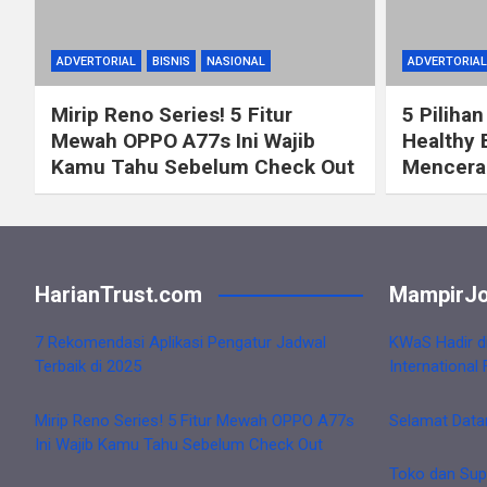
ADVERTORIAL
BISNIS
NASIONAL
ADVERTORIAL
Mirip Reno Series! 5 Fitur
5 Pilihan
Mewah OPPO A77s Ini Wajib
Healthy 
Kamu Tahu Sebelum Check Out
Mencerah
HarianTrust.com
MampirJo
7 Rekomendasi Aplikasi Pengatur Jadwal
KWaS Hadir d
Terbaik di 2025
International 
Mirip Reno Series! 5 Fitur Mewah OPPO A77s
Selamat Data
Ini Wajib Kamu Tahu Sebelum Check Out
Toko dan Sup