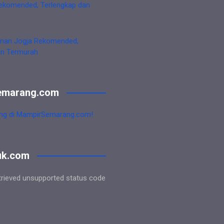
ekomended, Terlengkap dan
nan Jogja Rekomended,
an Termurah
emarang.com
ng di MampirSemarang.com!
uk.com
trieved unsupported status code