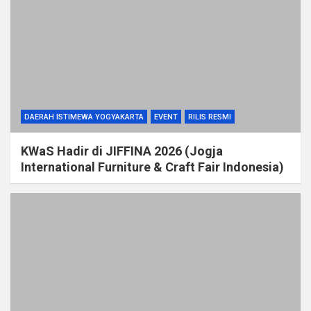
DAERAH ISTIMEWA YOGYAKARTA
EVENT
RILIS RESMI
KWaS Hadir di JIFFINA 2026 (Jogja
International Furniture & Craft Fair Indonesia)