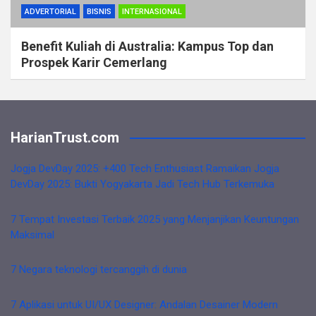
ADVERTORIAL
BISNIS
INTERNASIONAL
Benefit Kuliah di Australia: Kampus Top dan
Prospek Karir Cemerlang
HarianTrust.com
Jogja DevDay 2025: +400 Tech Enthusiast Ramaikan Jogja
DevDay 2025: Bukti Yogyakarta Jadi Tech Hub Terkemuka
7 Tempat Investasi Terbaik 2025 yang Menjanjikan Keuntungan
Maksimal
7 Negara teknologi tercanggih di dunia
7 Aplikasi untuk UI/UX Designer: Andalan Desainer Modern