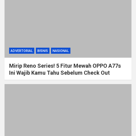
ADVERTORIAL
BISNIS
NASIONAL
Mirip Reno Series! 5 Fitur Mewah OPPO A77s
Ini Wajib Kamu Tahu Sebelum Check Out