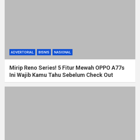
ADVERTORIAL
BISNIS
NASIONAL
Mirip Reno Series! 5 Fitur Mewah OPPO A77s
Ini Wajib Kamu Tahu Sebelum Check Out