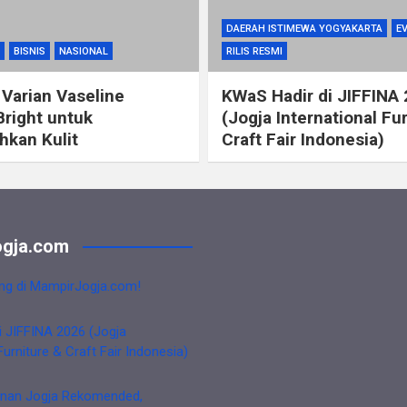
DAERAH ISTIMEWA YOGYAKARTA
E
BISNIS
NASIONAL
RILIS RESMI
 Varian Vaseline
KWaS Hadir di JIFFINA
Bright untuk
(Jogja International Fu
kan Kulit
Craft Fair Indonesia)
gja.com
ng di MampirJogja.com!
i JIFFINA 2026 (Jogja
Furniture & Craft Fair Indonesia)
nan Jogja Rekomended,