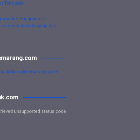
an Termurah
ermarket Bangunan di
ekomended, Terlengkap dan
emarang.com
ng di MampirSemarang.com!
uk.com
trieved unsupported status code