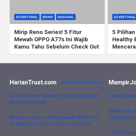
ADVERTORIAL
BISNIS
NASIONAL
ADVERTORIAL
Mirip Reno Series! 5 Fitur
5 Pilihan
Mewah OPPO A77s Ini Wajib
Healthy 
Kamu Tahu Sebelum Check Out
Mencerah
HarianTrust.com
MampirJo
5 Pilihan Varian Vaseline Healthy Bright untuk
Selamat Data
Mencerahkan Kulit
KWaS Hadir d
Mirip Reno Series! 5 Fitur Mewah OPPO A77s
International 
Ini Wajib Kamu Tahu Sebelum Check Out
7 Toko Bangu