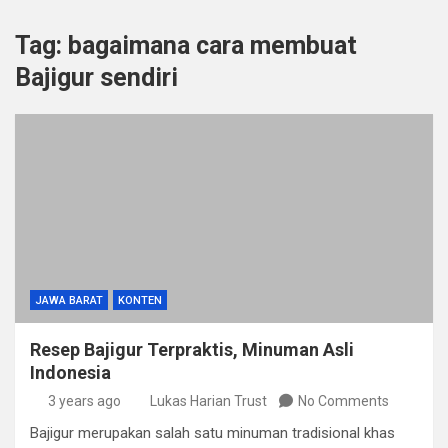
Tag:
bagaimana cara membuat
Bajigur sendiri
JAWA BARAT
KONTEN
Resep Bajigur Terpraktis, Minuman Asli
Indonesia
3 years ago
Lukas Harian Trust
No Comments
Bajigur merupakan salah satu minuman tradisional khas