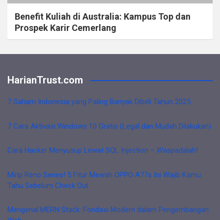
Benefit Kuliah di Australia: Kampus Top dan
Prospek Karir Cemerlang
HarianTrust.com
7 Saham Indonesia yang Paling Banyak Dibeli Tahun 2025
7 Cara Aktivasi Windows 10 Gratis (Legal dan Mudah Dilakukan)
Cara Hacker Menyusup Lewat SQL Injection – Waspadalah!
Mirip Reno Series! 5 Fitur Mewah OPPO A77s Ini Wajib Kamu
Tahu Sebelum Check Out
Mengenal MERN Stack: Fondasi Modern dalam Pengembangan