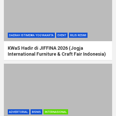
DAERAH ISTIMEWA YOGYAKARTA
EVENT
RILIS RESMI
KWaS Hadir di JIFFINA 2026 (Jogja
International Furniture & Craft Fair Indonesia)
ADVERTORIAL
BISNIS
INTERNASIONAL