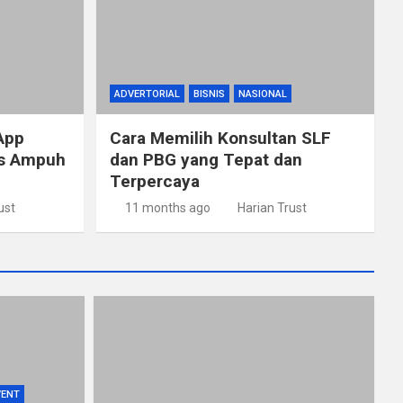
ADVERTORIAL
BISNIS
NASIONAL
App
Cara Memilih Konsultan SLF
ps Ampuh
dan PBG yang Tepat dan
Terpercaya
ust
11 months ago
Harian Trust
VENT