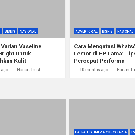
L
BISNIS
NASIONAL
ADVERTORIAL
BISNIS
NASIONAL
 Varian Vaseline
Cara Mengatasi Whats
Bright untuk
Lemot di HP Lama: Ti
kan Kulit
Percepat Performa
 ago
Harian Trust
10 months ago
Harian Tr
DAERAH ISTIMEWA YOGYAKARTA
E