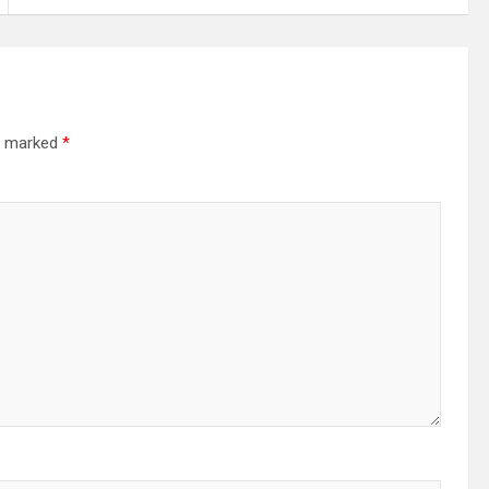
re marked
*