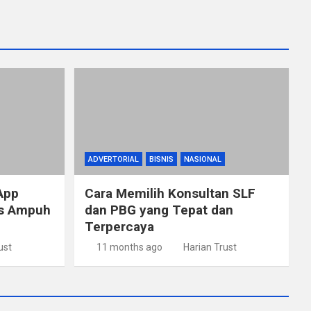
ADVERTORIAL
BISNIS
NASIONAL
App
Cara Memilih Konsultan SLF
ps Ampuh
dan PBG yang Tepat dan
Terpercaya
ust
11 months ago
Harian Trust