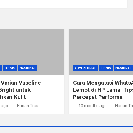
L
BISNIS
NASIONAL
ADVERTORIAL
BISNIS
NASIONAL
 Varian Vaseline
Cara Mengatasi Whats
Bright untuk
Lemot di HP Lama: Ti
kan Kulit
Percepat Performa
 ago
Harian Trust
10 months ago
Harian Tr