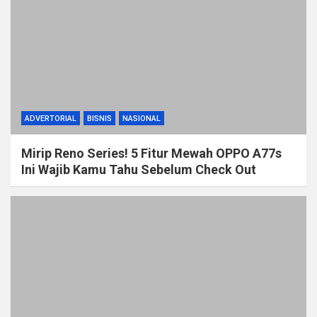
ADVERTORIAL
BISNIS
NASIONAL
Mirip Reno Series! 5 Fitur Mewah OPPO A77s
Ini Wajib Kamu Tahu Sebelum Check Out