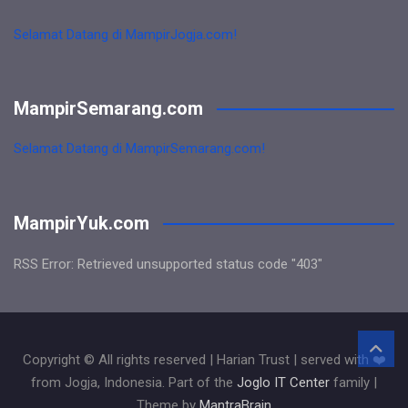
Selamat Datang di MampirJogja.com!
MampirSemarang.com
Selamat Datang di MampirSemarang.com!
MampirYuk.com
RSS Error: Retrieved unsupported status code "403"
Copyright © All rights reserved | Harian Trust | served with ❤️
from Jogja, Indonesia. Part of the
Joglo IT Center
family |
Theme by
MantraBrain