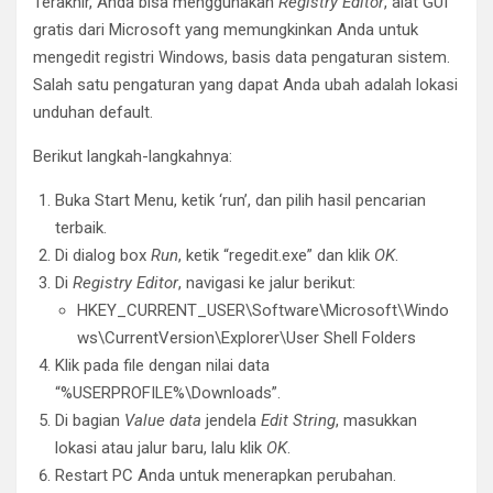
Terakhir, Anda bisa menggunakan
Registry Editor
, alat GUI
gratis dari Microsoft yang memungkinkan Anda untuk
mengedit registri Windows, basis data pengaturan sistem.
Salah satu pengaturan yang dapat Anda ubah adalah lokasi
unduhan default.
Berikut langkah-langkahnya:
Buka Start Menu, ketik ‘run’, dan pilih hasil pencarian
terbaik.
Di dialog box
Run
, ketik “regedit.exe” dan klik
OK
.
Di
Registry Editor
, navigasi ke jalur berikut:
HKEY_CURRENT_USER\Software\Microsoft\Windo
ws\CurrentVersion\Explorer\User Shell Folders
Klik pada file dengan nilai data
“%USERPROFILE%\Downloads”.
Di bagian
Value data
jendela
Edit String
, masukkan
lokasi atau jalur baru, lalu klik
OK
.
Restart PC Anda untuk menerapkan perubahan.