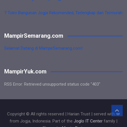
7 Toko Bangunan Jogja Rekomended, Terlengkap dan Termurah
MampirSemarang.com
Selamat Datang di MampirSemarang.com!
MampirYuk.com
RSS Error: Retrieved unsupported status code "403"
Copyright © All rights reserved | Harian Trust | served with ❤️
from Jogja, Indonesia. Part of the
Joglo IT Center
family |