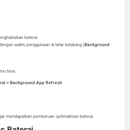
menghabiskan baterai.
 dengan waktu penggunaan di latar belakang (
Background
amu bisa:
eral > Background App Refresh
.
agar mendapatkan pembaruan optimalisasi baterai.
s Baterai