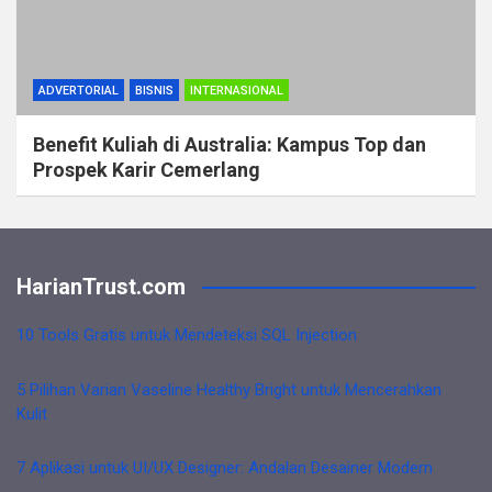
ADVERTORIAL
BISNIS
INTERNASIONAL
Benefit Kuliah di Australia: Kampus Top dan
Prospek Karir Cemerlang
HarianTrust.com
10 Tools Gratis untuk Mendeteksi SQL Injection
5 Pilihan Varian Vaseline Healthy Bright untuk Mencerahkan
Kulit
7 Aplikasi untuk UI/UX Designer: Andalan Desainer Modern