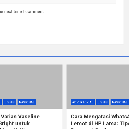
he next time I comment.
L
BISNIS
NASIONAL
ADVERTORIAL
BISNIS
NASIONAL
 Varian Vaseline
Cara Mengatasi Whats
Bright untuk
Lemot di HP Lama: Ti