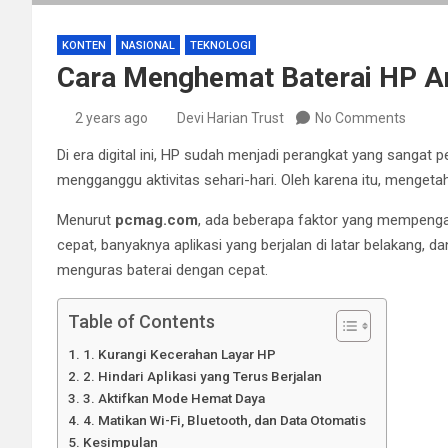
KONTEN
NASIONAL
TEKNOLOGI
Cara Menghemat Baterai HP A
2 years ago
Devi Harian Trust
No Comments
Di era digital ini, HP sudah menjadi perangkat yang sangat 
mengganggu aktivitas sehari-hari. Oleh karena itu, menget
Menurut
pcmag.com
, ada beberapa faktor yang mempengaru
cepat, banyaknya aplikasi yang berjalan di latar belakang, da
menguras baterai dengan cepat.
Table of Contents
1. Kurangi Kecerahan Layar HP
2. Hindari Aplikasi yang Terus Berjalan
3. Aktifkan Mode Hemat Daya
4. Matikan Wi-Fi, Bluetooth, dan Data Otomatis
Kesimpulan