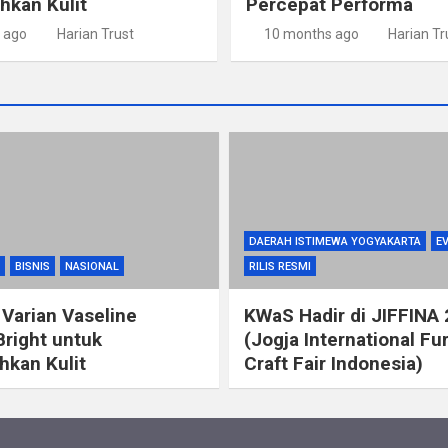
kan Kulit
Percepat Performa
 ago
Harian Trust
10 months ago
Harian Tr
DAERAH ISTIMEWA YOGYAKARTA
E
BISNIS
NASIONAL
RILIS RESMI
 Varian Vaseline
KWaS Hadir di JIFFINA
Bright untuk
(Jogja International Fu
kan Kulit
Craft Fair Indonesia)