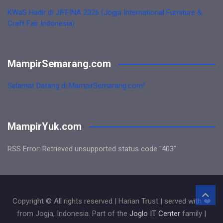
KWaS Hadir di JIFFINA 2026 (Jogja International Furniture &
Craft Fair Indonesia)
MampirSemarang.com
Selamat Datang di MampirSemarang.com!
MampirYuk.com
RSS Error: Retrieved unsupported status code "403"
Copyright © All rights reserved | Harian Trust | served with ❤️
from Jogja, Indonesia. Part of the
Joglo IT Center
family |