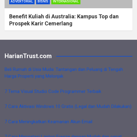
ADVERTORIAL
BISNIS
INTERNASIONAL
Benefit Kuliah di Australia: Kampus Top dan
Prospek Karir Cemerlang
HarianTrust.com
Beli Rumah di Usia Muda: Tantangan dan Peluang di Tengah
Harga Properti yang Melonjak
7 Tema Visual Studio Code Programmer Terbaik
7 Cara Aktivasi Windows 10 Gratis (Legal dan Mudah Dilakukan)
7 Cara Meningkatkan Keamanan Akun Email
7 Cara Mengatasi Laptop Freeze dengan Mudah dan cepat