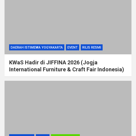
DAERAH ISTIMEWA YOGYAKARTA
EVENT
RILIS RESMI
KWaS Hadir di JIFFINA 2026 (Jogja
International Furniture & Craft Fair Indonesia)