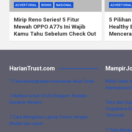
ADVERTORIAL
BISNIS
NASIONAL
ADVERTORIAL
Mirip Reno Series! 5 Fitur
5 Pilihan
Mewah OPPO A77s Ini Wajib
Healthy 
Kamu Tahu Sebelum Check Out
Mencerah
HarianTrust.com
MampirJo
7 Cara Meningkatkan Keamanan Akun Email
KWaS Hadir d
International 
7 Aplikasi untuk UI/UX Designer: Andalan
Desainer Modern
Toko dan Sup
Yogyakarta R
Termurah
7 Cara Mengatasi Laptop Freeze dengan
Mudah dan cepat
7 Toko Bangu