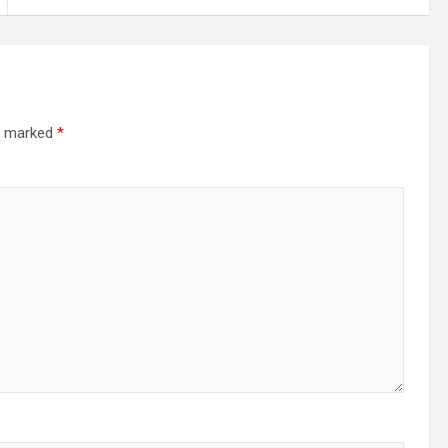
re marked
*