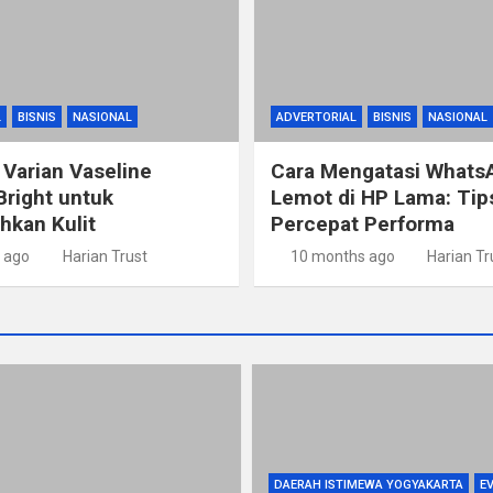
L
BISNIS
NASIONAL
ADVERTORIAL
BISNIS
NASIONAL
 Varian Vaseline
Cara Mengatasi Whats
Bright untuk
Lemot di HP Lama: Ti
kan Kulit
Percepat Performa
 ago
Harian Trust
10 months ago
Harian Tr
DAERAH ISTIMEWA YOGYAKARTA
E