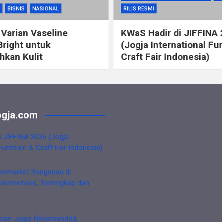
BISNIS
NASIONAL
RILIS RESMI
 Varian Vaseline
KWaS Hadir di JIFFINA
Bright untuk
(Jogja International Fu
kan Kulit
Craft Fair Indonesia)
gja.com
i JIFFINA 2026 (Jogja
Furniture & Craft Fair Indonesia)
ermarket Bangunan di
ekomended, Terlengkap dan
nan Jogja Rekomended,