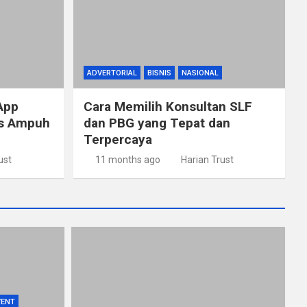
ADVERTORIAL
BISNIS
NASIONAL
App
Cara Memilih Konsultan SLF
ps Ampuh
dan PBG yang Tepat dan
Terpercaya
ust
11 months ago
Harian Trust
VENT