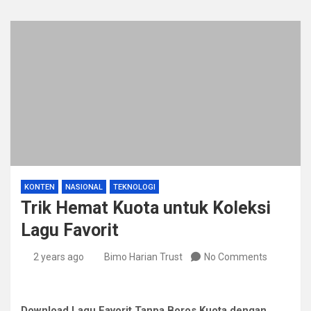
KONTEN
NASIONAL
TEKNOLOGI
Trik Hemat Kuota untuk Koleksi
Lagu Favorit
2 years ago
Bimo Harian Trust
No Comments
Download Lagu Favorit Tanpa Boros Kuota dengan