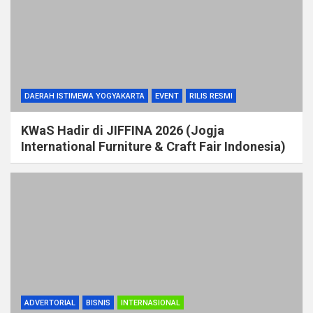
DAERAH ISTIMEWA YOGYAKARTA
EVENT
RILIS RESMI
KWaS Hadir di JIFFINA 2026 (Jogja
International Furniture & Craft Fair Indonesia)
ADVERTORIAL
BISNIS
INTERNASIONAL