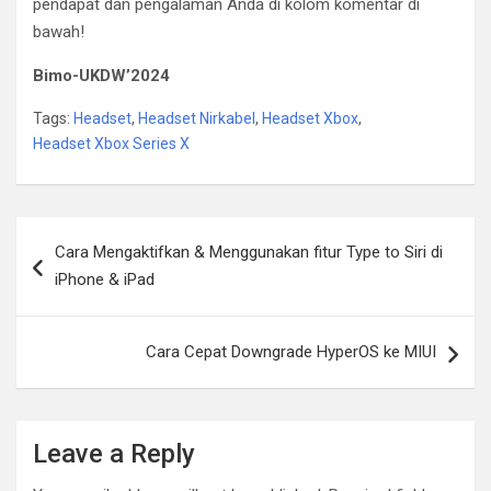
pendapat dan pengalaman Anda di kolom komentar di
bawah!
Bimo-UKDW’2024
Tags:
Headset
,
Headset Nirkabel
,
Headset Xbox
,
Headset Xbox Series X
Post
Cara Mengaktifkan & Menggunakan fitur Type to Siri di
navigation
iPhone & iPad
Cara Cepat Downgrade HyperOS ke MIUI
Leave a Reply