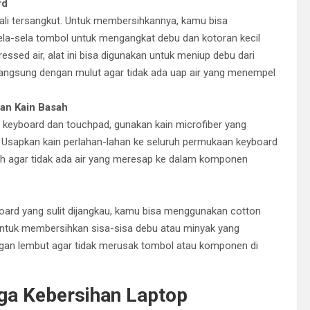
rd
ali tersangkut. Untuk membersihkannya, kamu bisa
ela-sela tombol untuk mengangkat debu dan kotoran kecil
ssed air, alat ini bisa digunakan untuk meniup debu dari
p langsung dengan mulut agar tidak ada uap air yang menempel
an Kain Basah
eyboard dan touchpad, gunakan kain microfiber yang
n. Usapkan kain perlahan-lahan ke seluruh permukaan keyboard
sah agar tidak ada air yang meresap ke dalam komponen
oard yang sulit dijangkau, kamu bisa menggunakan cotton
f untuk membersihkan sisa-sisa debu atau minyak yang
gan lembut agar tidak merusak tombol atau komponen di
ga Kebersihan Laptop