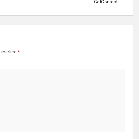
GetContact
re marked
*