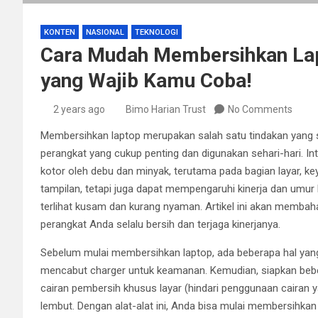
KONTEN
NASIONAL
TEKNOLOGI
Cara Mudah Membersihkan Lapt
yang Wajib Kamu Coba!
2 years ago
Bimo Harian Trust
No Comments
Membersihkan laptop merupakan salah satu tindakan yang se
perangkat yang cukup penting dan digunakan sehari-hari. 
kotor oleh debu dan minyak, terutama pada bagian layar, k
tampilan, tetapi juga dapat mempengaruhi kinerja dan umur 
terlihat kusam dan kurang nyaman. Artikel ini akan memba
perangkat Anda selalu bersih dan terjaga kinerjanya.
Sebelum mulai membersihkan laptop, ada beberapa hal yang
mencabut charger untuk keamanan. Kemudian, siapkan bebera
cairan pembersih khusus layar (hindari penggunaan cairan 
lembut. Dengan alat-alat ini, Anda bisa mulai membersihka