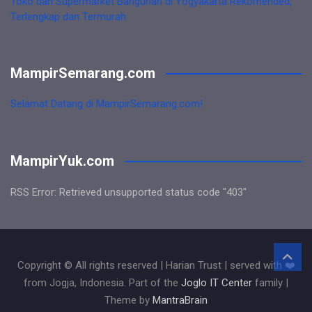
Toko dan Supermarket Bangunan di Yogyakarta Rekomended,
Terlengkap dan Termurah
MampirSemarang.com
Selamat Datang di MampirSemarang.com!
MampirYuk.com
RSS Error: Retrieved unsupported status code "403"
Copyright © All rights reserved | Harian Trust | served with ❤️
from Jogja, Indonesia. Part of the
Joglo IT Center
family |
Theme by
MantraBrain