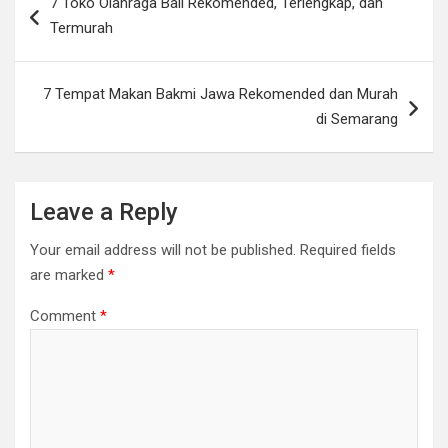
7 Toko Olahraga Bali Rekomended, Terlengkap, dan
navigation
Termurah
7 Tempat Makan Bakmi Jawa Rekomended dan Murah
di Semarang
Leave a Reply
Your email address will not be published.
Required fields
are marked
*
Comment
*