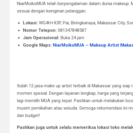
NiarMoikoMUA
telah berpengalaman dalam dunia makeup.
M
sesuai dengan keinginan pelanggan.
Lokasi:
WG4H+X3P, Pai, Biringkanaya, Makassar City, So
Nomor Telepon:
081347848587
Jam Operasional:
Buka 24 jam
Google Maps:
NiarMoikoMUA – Makeup Artist Maka
Itulah 12 jasa make up artist terbaik di Makassar yang s
momen spesial. Dengan layanan lengkap, harga yang terjangk
lagi memilih MUA yang tepat. Pastikan untuk melakukan book
musim pernikahan atau wisuda. Semoga rekomendasi ini
dan budget!
Pastikan juga untuk selalu memeriksa lokasi toko mela