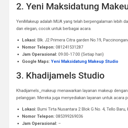
2. Yeni Maksidatung Makeu
YeniMakeup adalah MUA yang telah berpengalaman lebih dar
dan elegan, cocok untuk berbagai acara.
Lokasi:
Blk. J2 Primera Citra garden No.19, Paccinong
Nomor Telepon:
081241531287
Jam Operasional:
09.00-17.00 (Setiap hari)
Google Maps:
Yeni Maksidatung Makeup Studio
3. Khadijamels Studio
Khadijamels_makeup menawarkan layanan makeup dengan ha
pelanggan.
Mereka juga menyediakan layanan untuk acara pr
Lokasi:
Bumi Tirta Nusantara 2 Blok G No. 4, Tello Baru
Nomor Telepon:
085399269036
Jam Operasional:
–