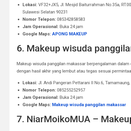
Lokasi:
VF32+JX5, Jl. Mesjid Baiturrahman No.35a, RT.
Sulawesi Selatan 90231
Nomor Telepon:
085342858583
Jam Operasional:
Buka 24 jam
Google Maps:
APONG MAKEUP
6. Makeup wisuda panggil
Makeup wisuda panggilan makassar berpengalaman dalam du
dengan hasil akhir yang lembut atau tegas sesuai perminta
Lokasi:
Jl. Andi Pangeran Pettarani II No.6, Tamamaung
Nomor Telepon:
085255252957
Jam Operasional:
Buka 24 jam
Google Maps:
Makeup wisuda panggilan makassar
7. NiarMoikoMUA – Makeup