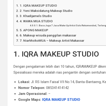
1. IQRA MAKEUP STUDIO
2. Yeni Maksidatung Makeup Studio
3. Khadijamels Studio
4. WAWA MUA STUDIO
Baca Juga 7 Jasa Make Up Artist Solo Rekomended, Terlen
5. APONG MAKEUP
6. Makeup wisuda panggilan makassar
7. NiarMoikoMUA – Makeup Artist Makassar
1. IQRA MAKEUP STUDIO
Dengan pengalaman lebih dari 10 tahun, IQRAMAKEUP dikenal
Spesialisasi mereka adalah rias pengantin dengan sentuhan
Lokasi:
Jl. RS Islam Faisal VII No.14, Banta-Bantaeng, 
Nomor Telepon:
085341414142
Jam Operasional:
–
Google Maps:
IQRA MAKEUP STUDIO