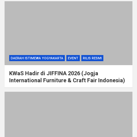
DAERAH ISTIMEWA YOGYAKARTA
EVENT
RILIS RESMI
KWaS Hadir di JIFFINA 2026 (Jogja
International Furniture & Craft Fair Indonesia)