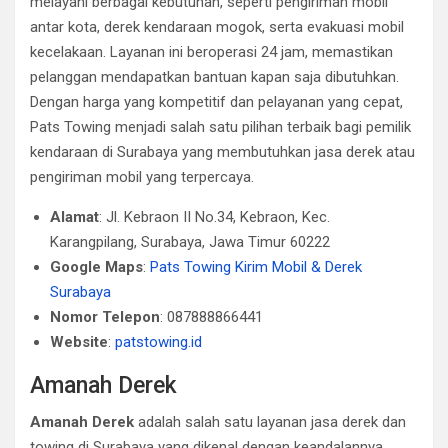
melayani berbagai kebutuhan, seperti pengiriman mobil
antar kota, derek kendaraan mogok, serta evakuasi mobil
kecelakaan. Layanan ini beroperasi 24 jam, memastikan
pelanggan mendapatkan bantuan kapan saja dibutuhkan.
Dengan harga yang kompetitif dan pelayanan yang cepat,
Pats Towing menjadi salah satu pilihan terbaik bagi pemilik
kendaraan di Surabaya yang membutuhkan jasa derek atau
pengiriman mobil yang terpercaya.
Alamat
: Jl. Kebraon II No.34, Kebraon, Kec.
Karangpilang, Surabaya, Jawa Timur 60222
Google Maps
:
Pats Towing Kirim Mobil & Derek
Surabaya
Nomor Telepon
: 087888866441
Website
:
patstowing.id
Amanah Derek
Amanah Derek
adalah salah satu layanan jasa derek dan
towing di Surabaya yang dikenal dengan keandalannya