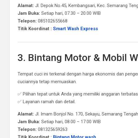
Alamat:
Jl. Depok No.45, Kembangsari, Kec. Semarang Ten
Jam Buka:
Setiap hari, 07.30 – 20.00 WIB
Telepon:
085102655668
Titik Koordinat :
Smart Wash Express
3. Bintang Motor & Mobil 
Tempat cuci ini terkenal dengan harga ekonomis dan pengerj
cuciannya tetap memuaskan.
✅ Pilihan tepat untuk Anda yang memiliki anggaran terbatas
✅ Layanan ramah dan detail.
Alamat:
Jl. Imam Bonjol No. 170, Sekayu, Semarang Tenga
Jam Buka:
Setiap hari, 08.00 – 17.00 WIB
Telepon:
081325659263
Titik Koordinat :
Bintang Motor wash