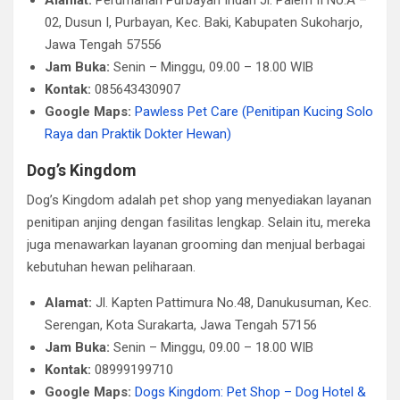
Alamat:
Perumahan Purbayan Indah Jl. Palem II No.A –
02, Dusun I, Purbayan, Kec. Baki, Kabupaten Sukoharjo,
Jawa Tengah 57556
Jam Buka:
Senin – Minggu, 09.00 – 18.00 WIB
Kontak:
085643430907
Google Maps:
Pawless Pet Care (Penitipan Kucing Solo
Raya dan Praktik Dokter Hewan)
Dog’s Kingdom
Dog’s Kingdom adalah pet shop yang menyediakan layanan
penitipan anjing dengan fasilitas lengkap. Selain itu, mereka
juga menawarkan layanan grooming dan menjual berbagai
kebutuhan hewan peliharaan.​
Alamat:
Jl. Kapten Pattimura No.48, Danukusuman, Kec.
Serengan, Kota Surakarta, Jawa Tengah 57156
Jam Buka:
Senin – Minggu, 09.00 – 18.00 WIB
Kontak:
08999199710​
Google Maps:
Dogs Kingdom: Pet Shop – Dog Hotel &