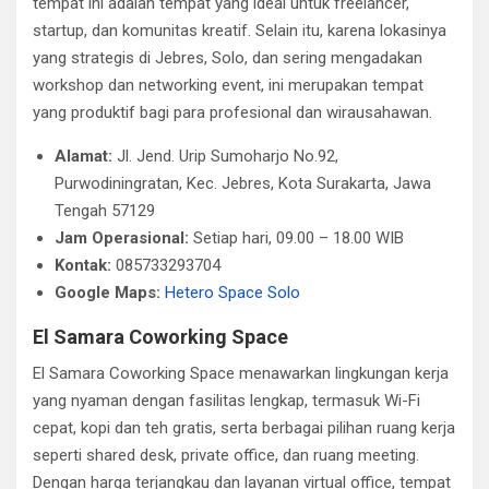
tempat ini adalah tempat yang ideal untuk freelancer,
startup, dan komunitas kreatif. Selain itu, karena lokasinya
yang strategis di Jebres, Solo, dan sering mengadakan
workshop dan networking event, ini merupakan tempat
yang produktif bagi para profesional dan wirausahawan.
Alamat:
Jl. Jend. Urip Sumoharjo No.92,
Purwodiningratan, Kec. Jebres, Kota Surakarta, Jawa
Tengah 57129
Jam Operasional:
Setiap hari, 09.00 – 18.00 WIB
Kontak:
085733293704
Google Maps:
Hetero Space Solo
El Samara Coworking Space
El Samara Coworking Space menawarkan lingkungan kerja
yang nyaman dengan fasilitas lengkap, termasuk Wi-Fi
cepat, kopi dan teh gratis, serta berbagai pilihan ruang kerja
seperti shared desk, private office, dan ruang meeting.
Dengan harga terjangkau dan layanan virtual office, tempat