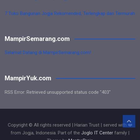
7 Toko Bangunan Jogja Rekomended, Terlengkap dan Termurah
MampirSemarang.com
Selamat Datang di MampirSemarang.com!
MampirYuk.com
RSS Error: Retrieved unsupported status code "403"
Copyright © All rights reserved | Harian Trust | served with ❤️
from Jogja, Indonesia. Part of the
Joglo IT Center
family |