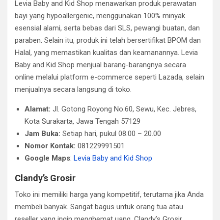
Levia Baby and Kid Shop menawarkan produk perawatan
bayi yang hypoallergenic, menggunakan 100% minyak
esensial alami, serta bebas dari SLS, pewangi buatan, dan
paraben. Selain itu, produk ini telah bersertifikat BPOM dan
Halal, yang memastikan kualitas dan keamanannya. Levia
Baby and Kid Shop menjual barang-barangnya secara
online melalui platform e-commerce seperti Lazada, selain
menjualnya secara langsung di toko.
Alamat:
Jl. Gotong Royong No.60, Sewu, Kec. Jebres,
Kota Surakarta, Jawa Tengah 57129
Jam Buka:
Setiap hari, pukul 08.00 – 20.00
Nomor Kontak:
081229991501
Google Maps
:
Levia Baby and Kid Shop
Clandy’s Grosir
Toko ini memiliki harga yang kompetitif, terutama jika Anda
membeli banyak. Sangat bagus untuk orang tua atau
reseller yang ingin menghemat uang. Clandy’s Grosir