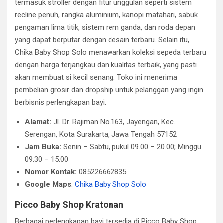
termasuk stroller dengan fitur unggulan seperti sistem
recline penuh, rangka aluminium, kanopi matahari, sabuk
pengaman lima titik, sistem rem ganda, dan roda depan
yang dapat berputar dengan desain terbaru. Selain itu,
Chika Baby Shop Solo menawarkan koleksi sepeda terbaru
dengan harga terjangkau dan kualitas terbaik, yang pasti
akan membuat si kecil senang. Toko ini menerima
pembelian grosir dan dropship untuk pelanggan yang ingin
berbisnis perlengkapan bayi.
Alamat:
Jl. Dr. Rajiman No.163, Jayengan, Kec.
Serengan, Kota Surakarta, Jawa Tengah 57152
Jam Buka:
Senin – Sabtu, pukul 09.00 – 20.00; Minggu
09.30 – 15.00
Nomor Kontak:
085226662835
Google Maps
:
Chika Baby Shop Solo
Picco Baby Shop Kratonan
Berbagai perlengkapan bayi tersedia di Picco Baby Shop