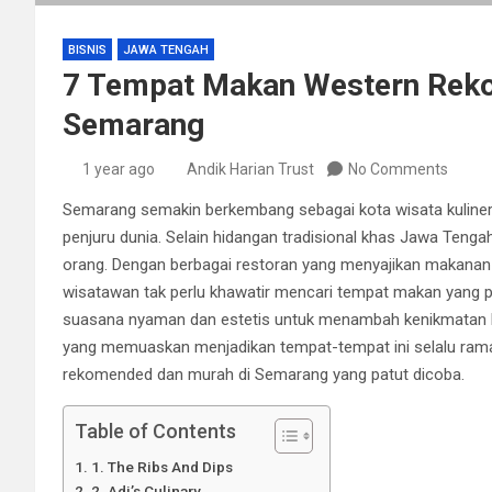
BISNIS
JAWA TENGAH
7 Tempat Makan Western Rek
Semarang
1 year ago
Andik Harian Trust
No Comments
Semarang semakin berkembang sebagai kota wisata kuline
penjuru dunia. Selain hidangan tradisional khas Jawa Tengah
orang. Dengan berbagai restoran yang menyajikan makana
wisatawan tak perlu khawatir mencari tempat makan yang p
suasana nyaman dan estetis untuk menambah kenikmatan bers
yang memuaskan menjadikan tempat-tempat ini selalu ramai
rekomended dan murah di Semarang yang patut dicoba.
Table of Contents
1. The Ribs And Dips
2. Adi’s Culinary