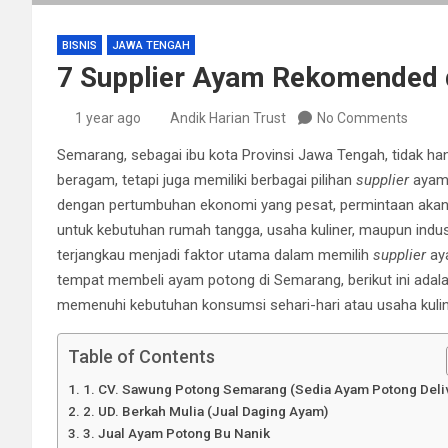
BISNIS
JAWA TENGAH
7 Supplier Ayam Rekomended 
1 year ago
Andik Harian Trust
No Comments
Semarang, sebagai ibu kota Provinsi Jawa Tengah, tidak ha
beragam, tetapi juga memiliki berbagai pilihan
supplier
ayam 
dengan pertumbuhan ekonomi yang pesat, permintaan akan
untuk kebutuhan rumah tangga, usaha kuliner, maupun indus
terjangkau menjadi faktor utama dalam memilih
supplier
aya
tempat membeli ayam potong di Semarang, berikut ini adal
memenuhi kebutuhan konsumsi sehari-hari atau usaha kulin
Table of Contents
1. CV. Sawung Potong Semarang (Sedia Ayam Potong Deli
2. UD. Berkah Mulia (Jual Daging Ayam)
3. Jual Ayam Potong Bu Nanik