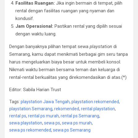
Fasilitas Ruangan:
Jika ingin bermain di tempat, pilih
rental dengan fasilitas ruangan yang nyaman dan
kondusif.
Jam Operasional:
Pastikan rental yang dipilih sesuai
dengan waktu luang.
Dengan banyaknya pilihan tempat sewa
playstation
di
Semarang, kamu dapat menikmati berbagai gim seru tanpa
harus mengeluarkan biaya besar untuk membeli konsol.
Nikmati waktu bermain bersama teman dan keluarga di
rental-rental berkualitas yang direkomendasikan di atas.(*)
Editor: Sabila Harian Trust
Tags:
playstation Jawa Tengah
,
playstation rekomended
,
playstation Semarang
,
rekomended
,
rental playstation
,
rental ps
,
rental ps murah
,
rental ps Semarang
,
sewa playstation
,
sewa ps
,
sewa ps murah
,
sewa ps rekomended
,
sewa ps Semarang