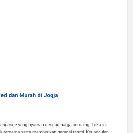
d dan Murah di Jogja
andphone
yang nyaman dengan harga bersaing. Toko ini
ek ternama serta memberikan garansi resmi. Keunggulan